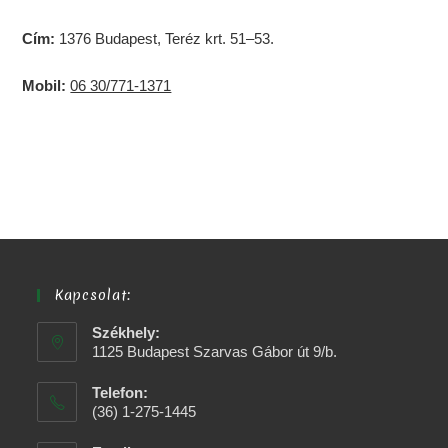
Cím:
1376 Budapest, Teréz krt. 51–53.
Mobil:
06 30/771-1371
Kapcsolat:
Székhely:
1125 Budapest Szarvas Gábor út 9/b.
Telefon:
(36) 1-275-1445