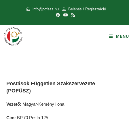
info@pofesz.hu
Belépés
/
Regisztráció
MENU
Postások Független Szakszervezete
(POFÜSZ)
Vezető:
Magyar-Kemény Ilona
Cím:
BP.70 Posta 125