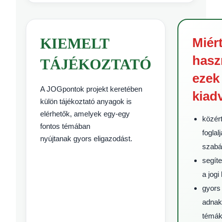
KIEMELT
Miér
hasz
TÁJÉKOZTATÓ
ezek
A JOGpontok projekt keretében
kiad
külön tájékoztató anyagok is
elérhetők, amelyek egy-egy
közér
fontos témában
foglal
nyújtanak gyors eligazodást.
szabá
segít
a jog
gyors 
adnak
témá