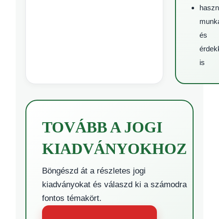
hasz
munka
és
érdek
is
TOVÁBB A JOGI
KIADVÁNYOKHOZ
Böngészd át a részletes jogi
kiadványokat és válaszd ki a számodra
fontos témakört.