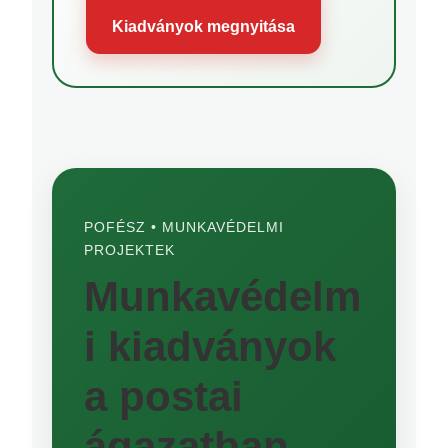
Kiadványok megnyitása
POFÉSZ • MUNKAVÉDELMI
PROJEKTEK
Munkavédelm
i kiadványok
a postai
ágazatban