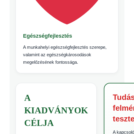
Egészségfejlesztés
A munkahelyi egészségfejlesztés szerepe,
valamint az egészségkárosodások
megelőzésének fontossága.
A
Tudás
felmé
KIADVÁNYOK
teszt
CÉLJA
A kapcsol