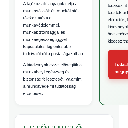
A tájékoztató anyagok célja a
tudásszint
munkavállalók és munkáltatók
tesztek onl
tájékoztatása a
elérhetők, 
munkavédelemmel,
kiadványo
munkabiztonsággal és
önellenőrz
munkaegészségüggyel
kiegészíth
kapcsolatos legfontosabb
tudnivalókról a postai ágazatban.
Tudás
A kiadványok ezzel elősegítik a
megny
munkahelyi egészség és
biztonság fejlesztését, valamint
a munkavédelmi tudatosság
erősítését.