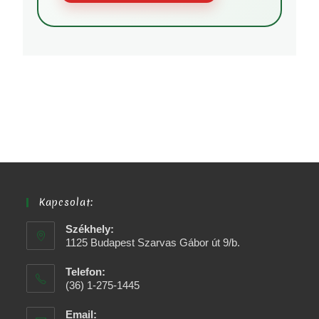
Kapcsolat:
Székhely:
1125 Budapest Szarvas Gábor út 9/b.
Telefon:
(36) 1-275-1445
Email: