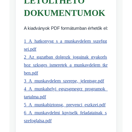
LETÖLTHETŐ
DOKUMENTUMOK
A kiadványok PDF formátumban érhetők el:
1_A_hatkonysg_s_a_munkavdelem_sszefgg
sei.pdf
2_Az_gazatban_dolgozk_jogainak_gyakorls
hoz_szksges_ismeretek_a_munkavdelem_tkr
ben.pdf
3_A_munkavdelem_szerepe,_jelentsge.pdf
4_A_munkahelyi_egszsgmegrz_programok_
tartalma.pdf
5_A_munkabiztonsg,_prevenci_eszkzei.pdf
6_A_munkavdelmi_kpviselk_feladatainak_s
szefoglalsa.pdf