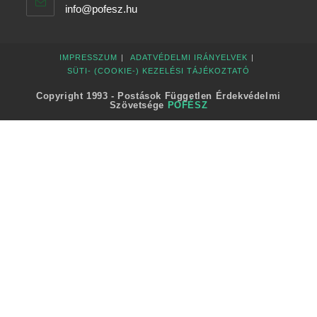
info@pofesz.hu
IMPRESSZUM
ADATVÉDELMI IRÁNYELVEK
SÜTI- (COOKIE-) KEZELÉSI TÁJÉKOZTATÓ
Copyright 1993 - Postások Független Érdekvédelmi
Szövetsége
POFÉSZ