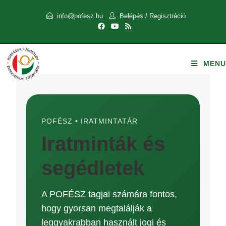
info@pofesz.hu
Belépés
/
Regisztráció
MENU
POFÉSZ • IRATMINTATÁR
Iratminták és
segédletek
A POFÉSZ tagjai számára fontos,
hogy gyorsan megtalálják a
leggyakrabban használt jogi és