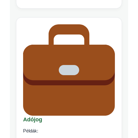
Adójog
Példák: