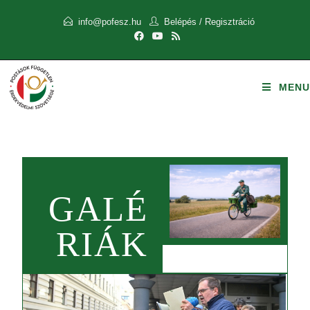
info@pofesz.hu
Belépés
/
Regisztráció
MENU
GALÉ
RIÁK