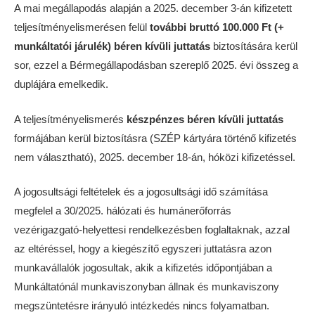
A mai megállapodás alapján a 2025. december 3-án kifizetett
teljesítményelismerésen felül
további bruttó 100.000 Ft (+
munkáltatói járulék) béren kívüli juttatás
biztosítására kerül
sor, ezzel a Bérmegállapodásban szereplő 2025. évi összeg a
duplájára emelkedik.
A teljesítményelismerés
készpénzes béren kívüli juttatás
formájában kerül biztosításra (SZÉP kártyára történő kifizetés
nem választható), 2025. december 18-án, hóközi kifizetéssel.
A jogosultsági feltételek és a jogosultsági idő számítása
megfelel a 30/2025. hálózati és humánerőforrás
vezérigazgató-helyettesi rendelkezésben foglaltaknak, azzal
az eltéréssel, hogy a kiegészítő egyszeri juttatásra azon
munkavállalók jogosultak, akik a kifizetés időpontjában a
Munkáltatónál munkaviszonyban állnak és munkaviszony
megszüntetésre irányuló intézkedés nincs folyamatban.