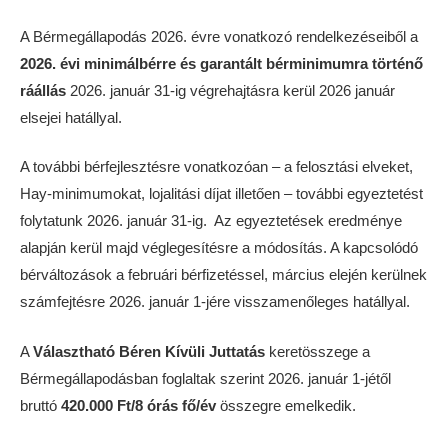
A Bérmegállapodás 2026. évre vonatkozó rendelkezéseiből a
2026. évi minimálbérre és garantált bérminimumra történő
ráállás
2026. január 31-ig végrehajtásra kerül 2026 január
elsejei hatállyal.
A további bérfejlesztésre vonatkozóan – a felosztási elveket,
Hay-minimumokat, lojalitási díjat illetően – további egyeztetést
folytatunk 2026. január 31-ig. Az egyeztetések eredménye
alapján kerül majd véglegesítésre a módosítás. A kapcsolódó
bérváltozások a februári bérfizetéssel, március elején kerülnek
számfejtésre 2026. január 1-jére visszamenőleges hatállyal.
A
Választható Béren Kívüli Juttatás
keretösszege a
Bérmegállapodásban foglaltak szerint 2026. január 1-jétől
bruttó
420.000 Ft/8 órás fő/év
összegre emelkedik.