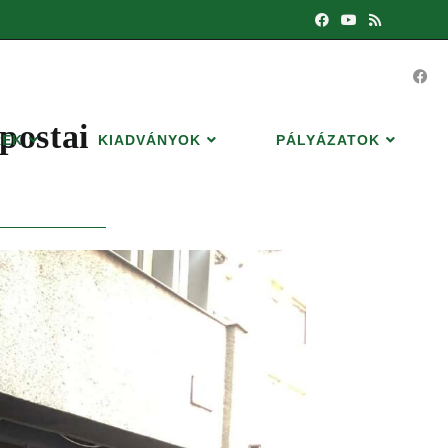
postai
REK
KIADVÁNYOK
PÁLYÁZATOK