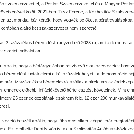
ás szakszervezettel, a Postás Szakszervezettel és a Magyar Postá
övetségével kötött 2021-ben. Tusz Ferenc, a Kézbesítők Szakszer
sen azt mondta: bár kérték, hogy vegyék be őket a bértárgyalásokba, 
 korábban aláíró két szakszervezet nem szeretné.
s 2 százalékos béremelést irányzott elő 2023-ra, ami a demonstrác
 szerint tarthatatlan.
rt arra is, hogy a bértárgyalásban résztvevő szakszervezetek hossz
s béremelést tudtak elérni a két százalék helyett, a demonstráció bej
 már tíz százalékos béremelésről szóltak a hírek, ám az érdekképvi
m lennének előrébb: inflációkövető bérfejlesztést követelnek. Mint el
ntegy 25 ezer dolgozójának csaknem fele, 12 ezer 200 munkavállaló 
resi.
 vezető beszélt arról is, hogy több más állami cégnél már megtörtén
k. Ezt említette Dobi István is, aki a Szolidaritás Autóbusz-közleke