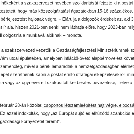
nökeként a szakszervezet nevében szolidaritását fejezte ki a postai
eztetett, hogy más közszolgáltatási ágazatokban 15-16 százalékos, 
bérfejlesztést hajlottak végre. – Elárulja a dolgozók érdekeit az, aki 
 ír alá, hiszen 2021-ben senki nem láthatja előre, hogy 2023-ban mi
ll dolgoznia a munkavállalóknak – mondta.
 a szakszervezeti vezetők a Gazdaságfejlesztési Minisztériumnak sz
 Vám utcai épületében, amelyben inflációkövető alapbérnövelést köve
sszamenőleg, mivel a bérek lemaradtak a nemzetgazdaságban elérhető
épet szeretnének kapni a postát érintő stratégai elképzelésekről, min
ása vagy az úgynevezett szakosított kézbesítés bevezetése, illetve a
ebruár 28-án közölte:
csoportos létszámleépítést hajt végre, elbocsá
Ez azzal indokolták, hogy „az Európát sújtó és elhúzódó szankciós 
gazdasági környezetet teremt”.