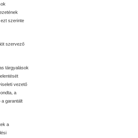
sok
vezetének
ezt szerinte
iót szervező
as tárgyalások
elentését
seleti vezető
mondta, a
a garantált
tek a
dési