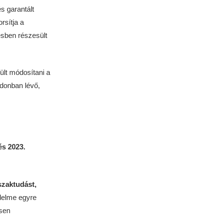
s garantált
rsítja a
tésben részesült
ült módosítani a
donban lévő,
és 2023.
szaktudást,
delme egyre
sen