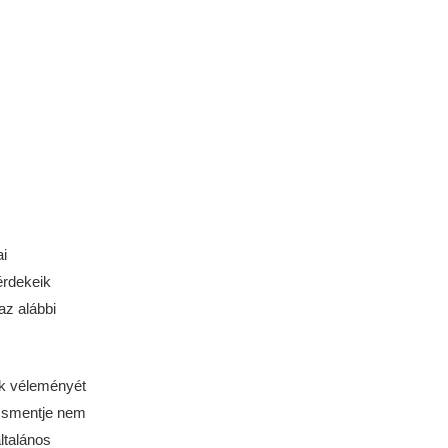
i
érdekeik
az alábbi
ók véleményét
dzsmentje nem
ltalános