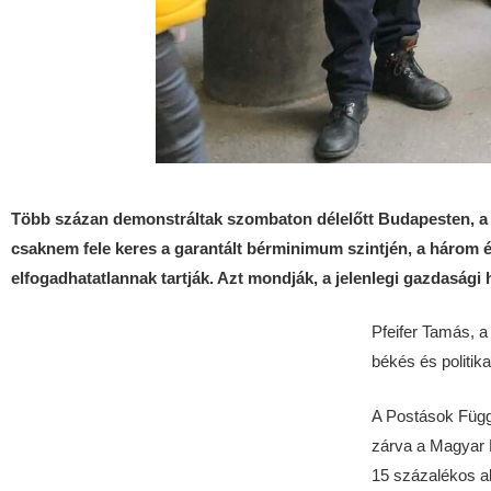
Több százan demonstráltak szombaton délelőtt Budapesten, a B
csaknem fele keres a garantált bérminimum szintjén, a három 
elfogadhatatlannak tartják. Azt mondják, a jelenlegi gazdaság
Pfeifer Tamás, 
békés és politi
A Postások Függ
zárva a Magyar P
15 százalékos al