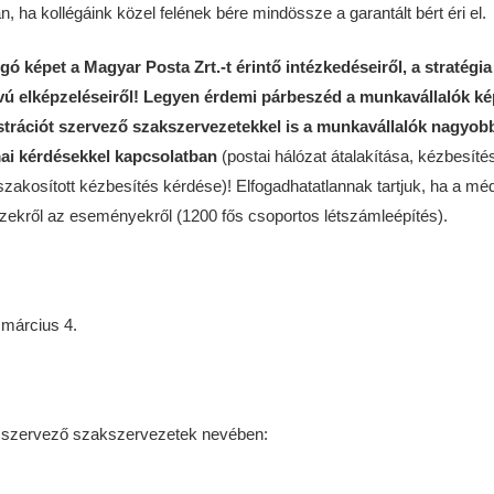
n, ha kollégáink közel felének bére mindössze a garantált bért éri el.
ó képet a Magyar Posta Zrt.-t érintő intézkedéseiről, a stratégia
ú elképzeléseiről!
Legyen érdemi párbeszéd a munkavállalók kép
trációt szervező szakszervezetekkel is a munkavállalók nagyobb
ai kérdésekkel kapcsolatban
(postai hálózat átalakítása, kézbesíté
zakosított kézbesítés kérdése)! Elfogadhatatlannak tartjuk, ha a médi
zekről az eseményekről (1200 fős csoportos létszámleépítés).
 március 4.
 szervező szakszervezetek nevében: