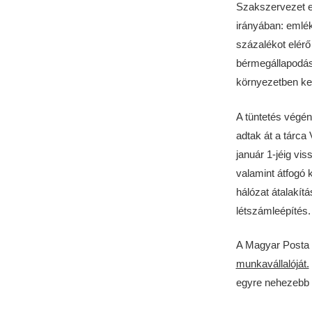
Szakszervezet el
irányában: emlék
százalékot elérő 
bérmegállapodást
környezetben ke
A tüntetés végén
adtak át a tárca
január 1-jéig vi
valamint átfogó k
hálózat átalakít
létszámleépítés.
A Magyar Posta f
munkavállalóját.
egyre nehezebb 