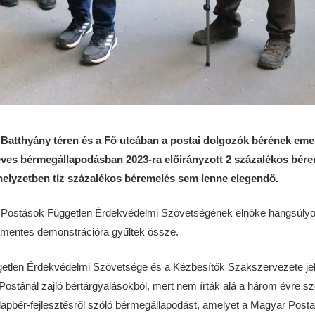
atthyány téren és a Fő utcában a postai dolgozók bérének emelé
éves bérmegállapodásban 2023-ra előirányzott 2 százalékos bérem
i helyzetben tíz százalékos béremelés sem lenne elegendő.
a Postások Független Érdekvédelmi Szövetségének elnöke hangsúlyo
kamentes demonstrációra gyűltek össze.
etlen Érdekvédelmi Szövetsége és a Kézbesítők Szakszervezete jel
ostánál zajló bértárgyalásokból, mert nem írták alá a három évre s
apbér-fejlesztésről szóló bérmegállapodást, amelyet a Magyar Posta