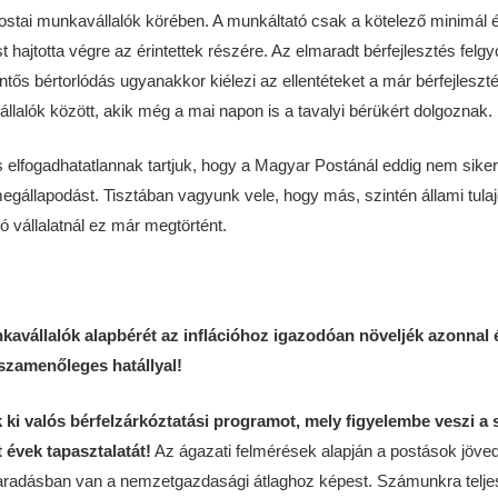
postai munkavállalók körében. A munkáltató csak a kötelező minimál é
st hajtotta végre az érintettek részére. Az elmaradt bérfejlesztés felgyo
lentős bértorlódás ugyanakkor kiélezi az ellentéteket a már bérfejlesz
lalók között, akik még a mai napon is a tavalyi bérükért dolgoznak.
 elfogadhatatlannak tartjuk, hogy a Magyar Postánál eddig nem siker
állapodást. Tisztában vagyunk vele, hogy más, szintén állami tulaj
tó vállalatnál ez már megtörtént.
kavállalók alapbérét az inflációhoz igazodóan növeljék azonnal 
sszamenőleges hatállyal!
ki valós bérfelzárkóztatási programot, mely figyelembe veszi a 
 évek tapasztalatát!
Az ágazati felmérések alapján a postások jöve
radásban van a nemzetgazdasági átlaghoz képest. Számunkra telje