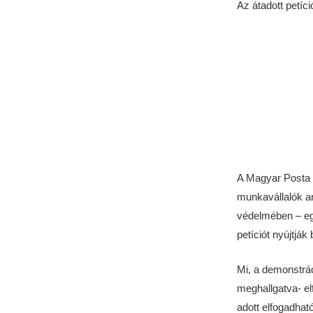
Az átadott petíc
A Magyar Posta Z
munkavállalók an
védelmében – egy
petíciót nyújtják
Mi, a demonstrác
meghallgatva- e
adott elfogadható