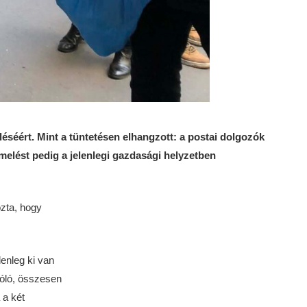
séért. Mint a tüntetésen elhangzott: a postai dolgozók
elést pedig a jelenlegi gazdasági helyzetben
zta, hogy
enleg ki van
zóló, összesen
 a két