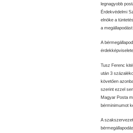
legnagyobb post
Érdekvédelmi Sz
elnöke a tünteté
a megállapodást
A bérmegállapodá
érdekképviseletek
Tusz Ferenc kité
után 3 százaléko
követően azonban
szerint ezzel se
Magyar Posta mi
bérminimumot ke
A szakszervezeti
bérmegállapodáso