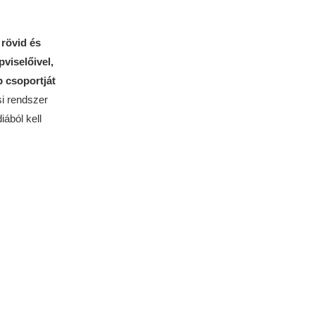
 rövid és
viselőivel,
 csoportját
si rendszer
ából kell