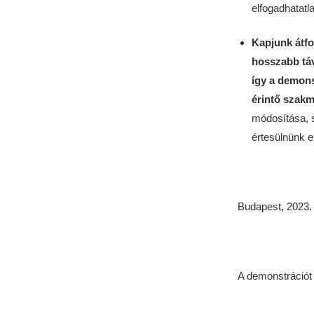
elfogadhatatla
Kapjunk átfog
hosszabb táv
így a demons
érintő szakm
módosítása, s
értesülnünk e
Budapest, 2023.
A demonstrációt