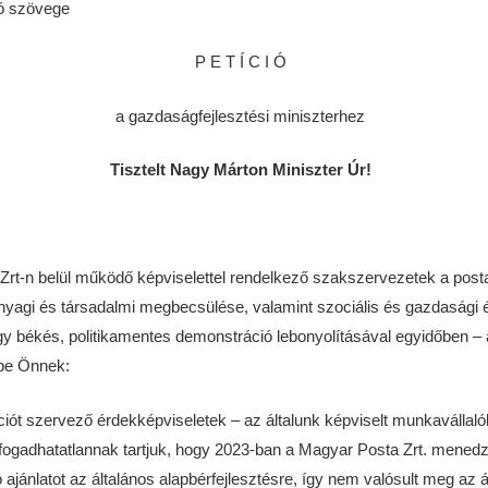
ió szövege
P E T Í C I Ó
a gazdaságfejlesztési miniszterhez
Tisztelt Nagy Márton Miniszter Úr!
rt-n belül működő képviselettel rendelkező szakszervezetek a posta
yagi és társadalmi megbecsülése, valamint szociális és gazdasági 
 békés, politikamentes demonstráció lebonyolításával egyidőben – 
 be Önnek:
iót szervező érdekképviseletek – az általunk képviselt munkavállal
lfogadhatatlannak tartjuk, hogy 2023-ban a Magyar Posta Zrt. mene
 ajánlatot az általános alapbérfejlesztésre, így nem valósult meg az á