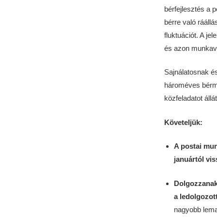
bérfejlesztés a 
bérre való ráállá
fluktuációt. A je
és azon munkavál
Sajnálatosnak és
hároméves bérmeg
közfeladatot állá
Követeljük
:
A postai mun
januártól vi
Dolgozzanak 
a ledolgozott
nagyobb lema