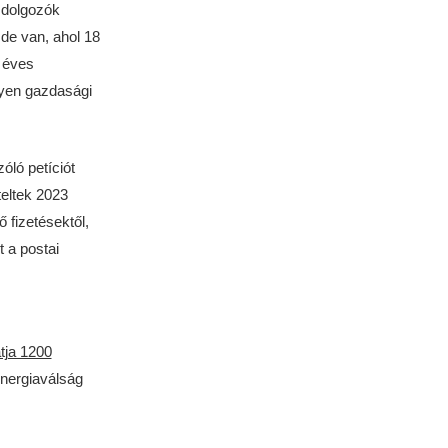
 dolgozók
de van, ahol 18
3 éves
lyen gazdasági
óló petíciót
teltek 2023
 fizetésektől,
t a postai
tja 1200
energiaválság