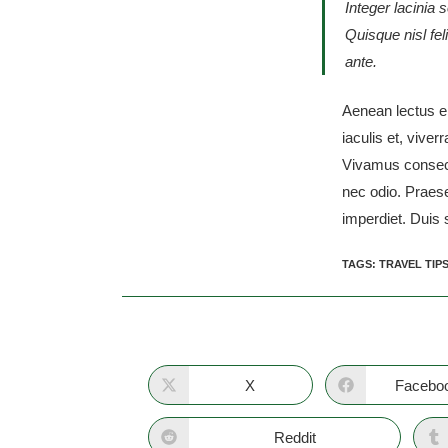
Integer lacinia 
Quisque nisl fel
ante.
Aenean lectus eli
iaculis et, viver
Vivamus consecte
nec odio. Praes
imperdiet. Duis 
TAGS
:
TRAVEL TIP
X
Facebo
Reddit