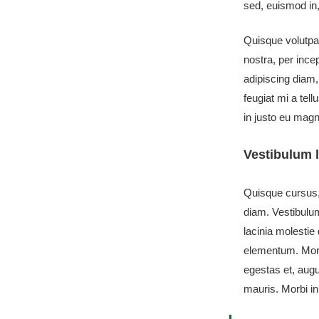
sed, euismod in,
Quisque volutpat
nostra, per ince
adipiscing diam, 
feugiat mi a tel
in justo eu magn
Vestibulum l
Quisque cursus,
diam. Vestibulum
lacinia molestie
elementum. Morbi
egestas et, augu
mauris. Morbi in 