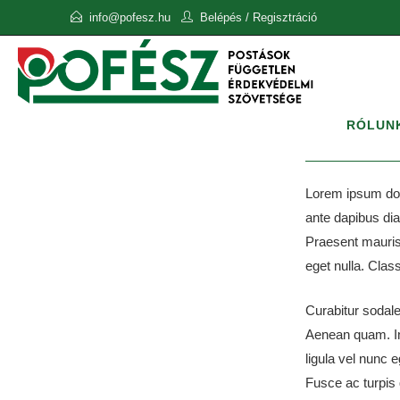
info@pofesz.hu
Belépés
/
Regisztráció
RÓLUN
Lorem ipsum dolo
ante dapibus dia
Praesent mauris
eget nulla. Clas
Curabitur sodales
Aenean quam. In 
ligula vel nunc e
Fusce ac turpis 