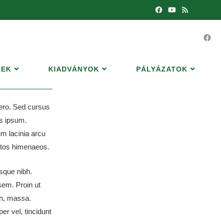
REK
KIADVÁNYOK
PÁLYÁZATOK
bero. Sed cursus
is ipsum.
m lacinia arcu
eptos himenaeos.
esque nibh.
sem. Proin ut
non, massa.
er vel, tincidunt