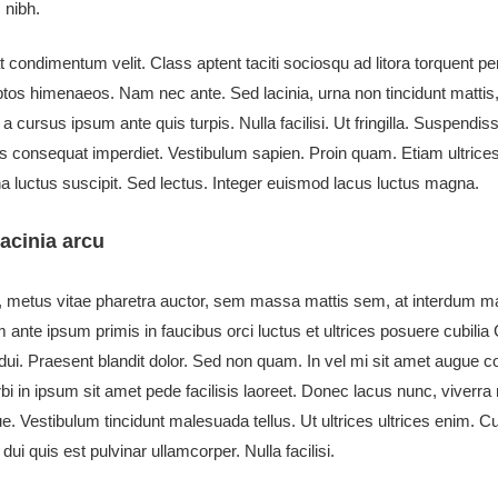
 nibh.
 condimentum velit. Class aptent taciti sociosqu ad litora torquent p
ptos himenaeos. Nam nec ante. Sed lacinia, urna non tincidunt mattis,
a cursus ipsum ante quis turpis. Nulla facilisi. Ut fringilla. Suspendis
lus consequat imperdiet. Vestibulum sapien. Proin quam. Etiam ultric
a luctus suscipit. Sed lectus. Integer euismod lacus luctus magna.
acinia arcu
 metus vitae pharetra auctor, sem massa mattis sem, at interdum 
 ante ipsum primis in faucibus orci luctus et ultrices posuere cubilia
 dui. Praesent blandit dolor. Sed non quam. In vel mi sit amet augue 
 in ipsum sit amet pede facilisis laoreet. Donec lacus nunc, viverra n
e. Vestibulum tincidunt malesuada tellus. Ut ultrices ultrices enim. Cu
dui quis est pulvinar ullamcorper. Nulla facilisi.