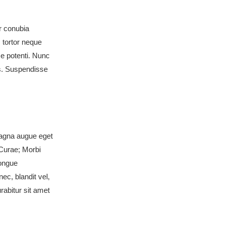
er conubia
 tortor neque
se potenti. Nunc
es. Suspendisse
magna augue eget
 Curae; Morbi
congue
ec, blandit vel,
rabitur sit amet