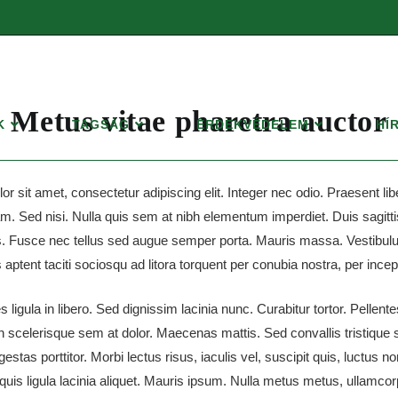
Metus vitae pharetra auctor
K
TAGSÁG
ÉRDEKVÉDELEM
HÍ
r sit amet, consectetur adipiscing elit. Integer nec odio. Praesent li
m. Sed nisi. Nulla quis sem at nibh elementum imperdiet. Duis sagitt
. Fusce nec tellus sed augue semper porta. Mauris massa. Vestibulu
s aptent taciti sociosqu ad litora torquent per conubia nostra, per inc
 ligula in libero. Sed dignissim lacinia nunc. Curabitur tortor. Pellent
scelerisque sem at dolor. Maecenas mattis. Sed convallis tristique 
gestas porttitor. Morbi lectus risus, iaculis vel, suscipit quis, luctus 
quis ligula lacinia aliquet. Mauris ipsum. Nulla metus metus, ullamcorp