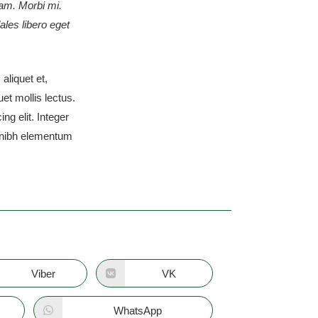
uam. Morbi mi.
dales libero eget
aliquet et,
uet mollis lectus.
ng elit. Integer
t nibh elementum
Viber
VK
WhatsApp