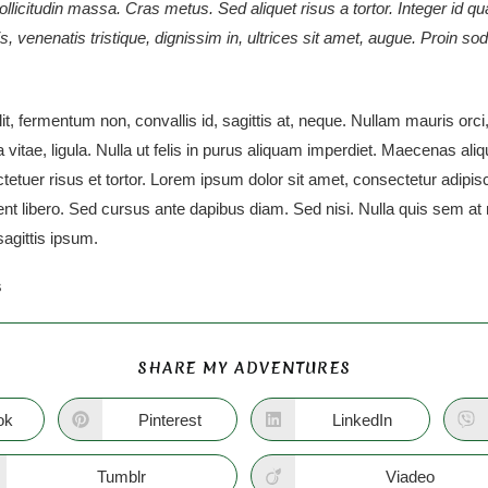
sollicitudin massa. Cras metus. Sed aliquet risus a tortor. Integer id q
is, venenatis tristique, dignissim in, ultrices sit amet, augue. Proin so
t, fermentum non, convallis id, sagittis at, neque. Nullam mauris orci, 
ra vitae, ligula. Nulla ut felis in purus aliquam imperdiet. Maecenas aliq
tuer risus et tortor. Lorem ipsum dolor sit amet, consectetur adipisci
ent libero. Sed cursus ante dapibus diam. Sed nisi. Nulla quis sem a
sagittis ipsum.
S
SHARE MY ADVENTURES
ok
Pinterest
LinkedIn
Tumblr
Viadeo